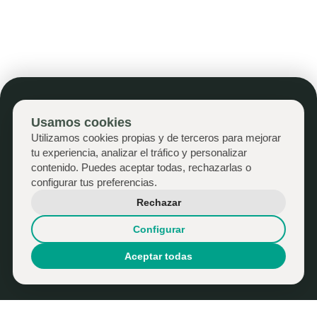
Virtual que te transmite la sensación de
estar dentro de la casa mientras que la
Realidad Aumentada
te permite
añadir
elementos digitales a una vivienda real
que tienes delante, ya que te muestra la
visión digital a la vez que te sigue
permitiendo ver el entorno real.
Usamos cookies
Contáctanos
Utilizamos cookies propias y de terceros para mejorar
tu experiencia, analizar el tráfico y personalizar
contenido. Puedes aceptar todas, rechazarlas o
LinkedIn
configurar tus preferencias.
Rechazar
Configurar
Política de Privacidad
ZYONIA SL
Aceptar todas