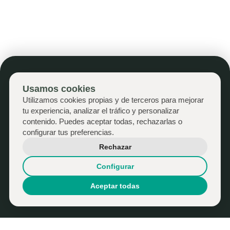
Virtual que te transmite la sensación de
estar dentro de la casa mientras que la
Realidad Aumentada
te permite
añadir
elementos digitales a una vivienda real
que tienes delante, ya que te muestra la
visión digital a la vez que te sigue
permitiendo ver el entorno real.
Usamos cookies
Contáctanos
Utilizamos cookies propias y de terceros para mejorar
tu experiencia, analizar el tráfico y personalizar
contenido. Puedes aceptar todas, rechazarlas o
LinkedIn
configurar tus preferencias.
Rechazar
Configurar
Política de Privacidad
ZYONIA SL
Aceptar todas